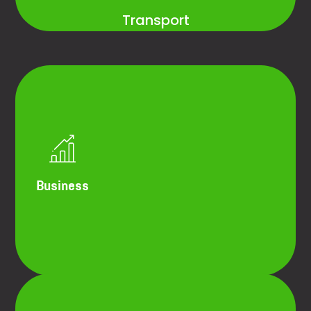
Transport
Analyse en selectie van transportmodi en
transporteurs
Distributienetwerk studie en optimalisatie
Reductie van laad- en
containers/reefers
lostijden
Business
Payload optimalisatie
Optimalisatie van de beladingsgraad voor
vrachtwagens
Inbound & outbound transport
optimalisatie
TMS assessment