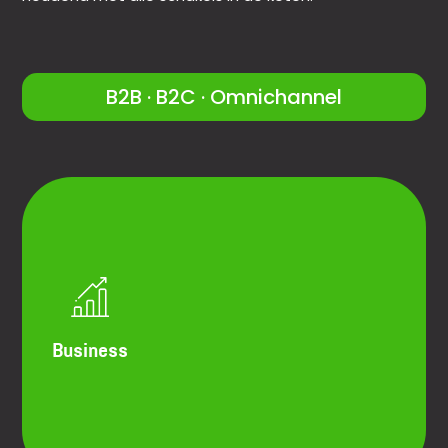
B2B · B2C · Omnichannel
Supply chain
processen
Make or Buy
S&OP
Lean
5S
Continue verbetering
Business
Definitie en optimalisatie van de Stock
Management Policy
Optimalisatie van de warehouse &
distributieprocessen