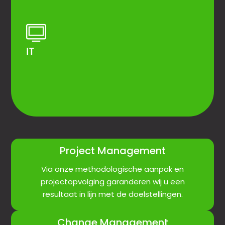
TMS selectie
Loadbuilding
Automatisch laden en lossen van
vrachtwagens
IT
Project Management
Via onze methodologische aanpak en
projectopvolging garanderen wij u een
resultaat in lijn met de doelstellingen.
Change Management