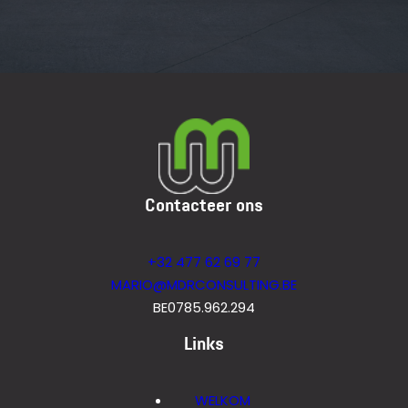
Contacteer ons
+32 477 62 69 77
MARIO@MDRCONSULTING.BE
BE0785.962.294
Links
WELKOM