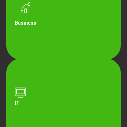
Lay-out studies van de opslagplaats
Automatisering studies
End of production line integration
Business
Automatic truck loading integration
WMS assessment
WMS selectie
WMS/ERP/TMS integratie
IT