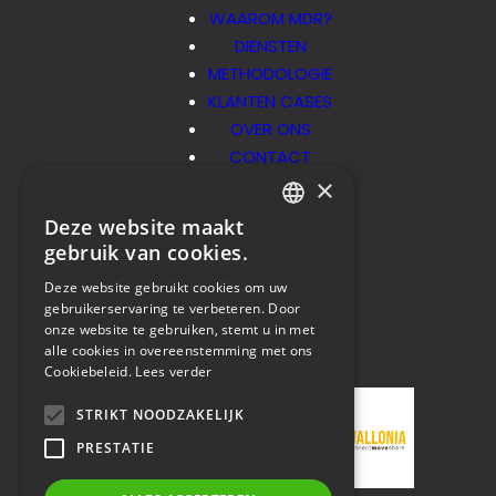
WAAROM MDR?
DIENSTEN
METHODOLOGIE
KLANTEN CASES
OVER ONS
CONTACT
×
Socials
Deze website maakt
DUTCH
gebruik van cookies.
FRENCH
Deze website gebruikt cookies om uw
NL
gebruikerservaring te verbeteren. Door
FR
onze website te gebruiken, stemt u in met
alle cookies in overeenstemming met ons
LID VAN
Cookiebeleid.
Lees verder
STRIKT NOODZAKELIJK
PRESTATIE