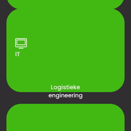
Definitie en opzet van operationele KPI’s
PTP
OTC
Automatic invoice control
IT
Logistieke
engineering
Netwerk design
Audit van de opslagplaats