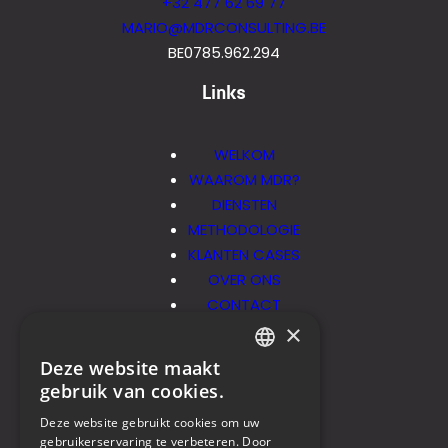
+32 477 62 69 77
MARIO@MDRCONSULTING.BE
BE0785.962.294
Links
WELKOM
WAAROM MDR?
DIENSTEN
METHODOLOGIE
KLANTEN CASES
OVER ONS
CONTACT
×
Socials
Deze website maakt
DUTCH
gebruik van cookies.
FRENCH
Deze website gebruikt cookies om uw
NL
gebruikerservaring te verbeteren. Door